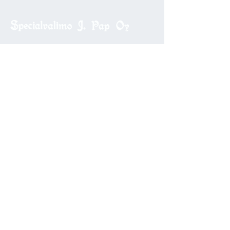
Niittyrinne 3, 02270 Espoo
+358 9 888 11 88
info@specialvalimo.com
Business ID
0100289-2
Homepage
Contacts
Production methods
Special expertise
Services